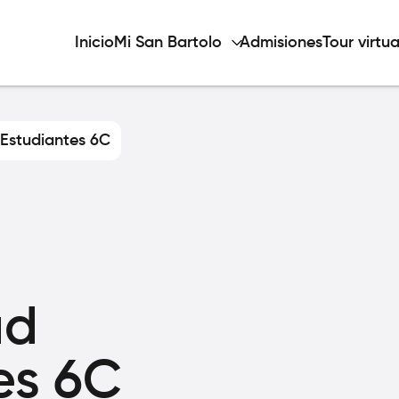
Inicio
Mi San Bartolo
Admisiones
Tour virtua
 Estudiantes 6C
ad
es 6C