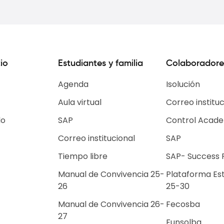
io
Estudiantes y familia
Colaboradore
Agenda
Isolución
Aula virtual
Correo instituc
lo
SAP
Control Acad
Correo institucional
SAP
Tiempo libre
SAP- Success 
Escuelas de Tiempo
Manual de Convivencia 25-
Plataforma Es
Libre
26
25-30
Selecciones Deportivas
Manual de Convivencia 26-
Grupos Institucionales
Fecosba
27
Funsolba