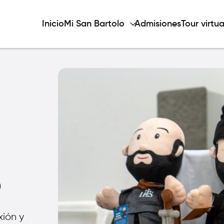
Inicio
Mi San Bartolo
Admisiones
Tour virtua
6
xión y