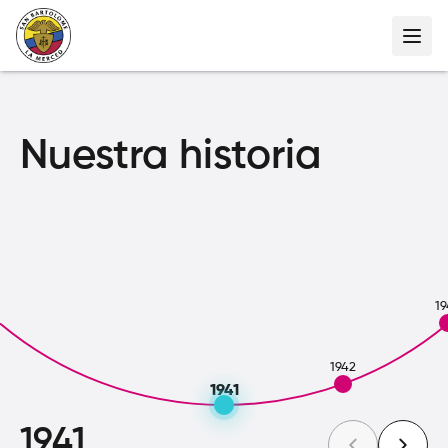
Nuestra historia
19
1942
1941
1941