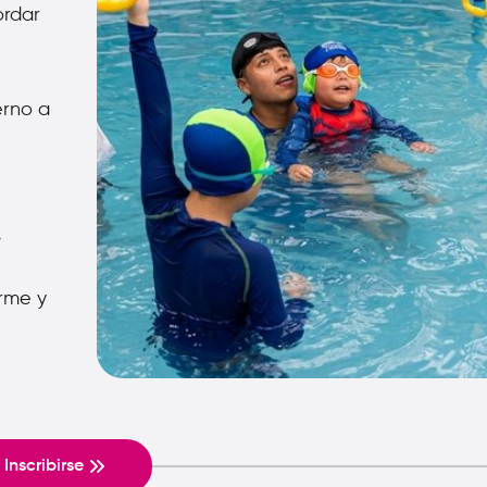
ordar
erno a
s
orme y
Inscribirse