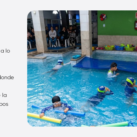
 a lo
 donde
 la
upos