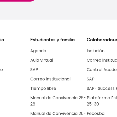
io
Estudiantes y familia
Colaboradore
Agenda
Isolución
Aula virtual
Correo instituc
lo
SAP
Control Acad
Correo institucional
SAP
Tiempo libre
SAP- Success 
Escuelas de Tiempo
Manual de Convivencia 25-
Plataforma Es
Libre
26
25-30
Selecciones Deportivas
Manual de Convivencia 26-
Grupos Institucionales
Fecosba