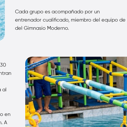
Cada grupo es acompañado por un
entrenador
cualificado, miembro del equipo de 
del Gimnasio Moderno.
:30
ntran
á al
io en
m. A