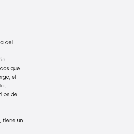
na del
tán
ados que
rgo, el
to;
tilos de
e,
tiene un