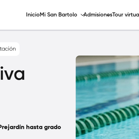
Inicio
Mi San Bartolo
Admisiones
Tour virtua
tación
iva
 Prejardín hasta grado