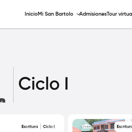
Inicio
Mi San Bartolo
Admisiones
Tour virtua
Ciclo I
Escritura
Ciclo I
Escritur