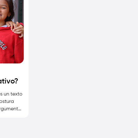
tivo?
s un texto
postura
argumentos