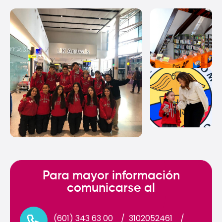
+2
Para mayor información
comunicarse al
(601) 343 63 00
/
3102052461
/