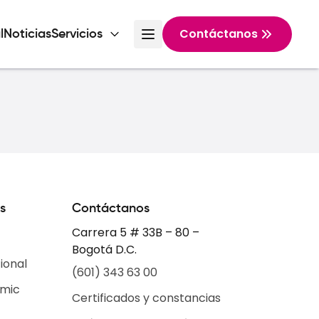
Contáctanos
l
Noticias
Servicios
s
Contáctanos
Carrera 5 # 33B – 80 –
Bogotá D.C.
ional
(601) 343 63 00
emic
Certificados y constancias