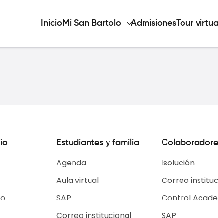
Inicio
Mi San Bartolo
Admisiones
Tour virtua
io
Estudiantes y familia
Colaboradore
Agenda
Isolución
Aula virtual
Correo instituc
lo
SAP
Control Acad
Correo institucional
SAP